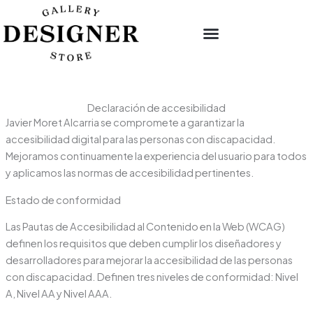
Ir
contenido
al
contenido
Declaración de accesibilidad
Javier Moret Alcarria se compromete a garantizar la
accesibilidad digital para las personas con discapacidad.
Mejoramos continuamente la experiencia del usuario para todos
y aplicamos las normas de accesibilidad pertinentes.
Estado de conformidad
Las Pautas de Accesibilidad al Contenido en la Web (WCAG)
definen los requisitos que deben cumplir los diseñadores y
desarrolladores para mejorar la accesibilidad de las personas
con discapacidad. Definen tres niveles de conformidad: Nivel
A, Nivel AA y Nivel AAA.