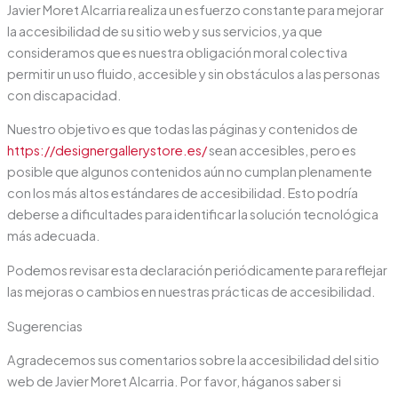
Javier Moret Alcarria realiza un esfuerzo constante para mejorar
la accesibilidad de su sitio web y sus servicios, ya que
consideramos que es nuestra obligación moral colectiva
permitir un uso fluido, accesible y sin obstáculos a las personas
con discapacidad.
Nuestro objetivo es que todas las páginas y contenidos de
https://designergallerystore.es/
sean accesibles, pero es
posible que algunos contenidos aún no cumplan plenamente
con los más altos estándares de accesibilidad. Esto podría
deberse a dificultades para identificar la solución tecnológica
más adecuada.
Podemos revisar esta declaración periódicamente para reflejar
las mejoras o cambios en nuestras prácticas de accesibilidad.
Sugerencias
Agradecemos sus comentarios sobre la accesibilidad del sitio
web de Javier Moret Alcarria. Por favor, háganos saber si